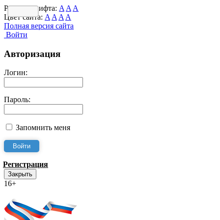
Размер шрифта:
A
A
A
Цвет сайта:
A
A
A
A
Полная версия сайта
Войти
Авторизация
Логин:
Пароль:
Запомнить меня
Регистрация
Закрыть
16+
Интернет-Приёмная