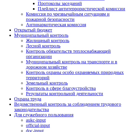
Протоколы заседаний
Плейлист антитеррористической комиссии
Комиссия по чрезвычайным ситуациям и
пожарной безопасности
Антинаркотическая комиссия
Открытый бюджет
Муниципальный контроль
Жилищный контроль
Лесной контроль
Контроль обязательств теплоснабжающей
организации
Муниципальный контроль на транспорте и в
дорожном хозяйстве
Контроль охраны особо охраняемых природных
территорий
Земельный контроль
Контроль в сфере благоустройства
Результаты контрольной деятельности
Охрана труда
Ведомственный контроль за соблюдением трудового
законодательства
Для служебного пользования
aukc-input
official-input
doc-input