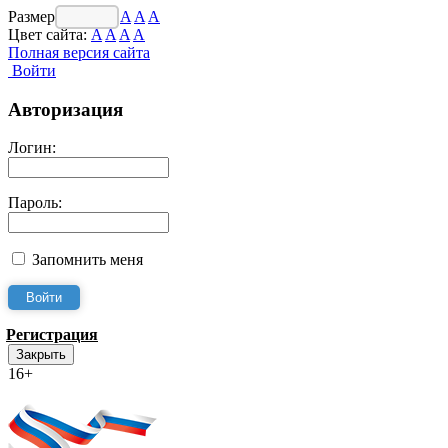
Размер шрифта:
A
A
A
Цвет сайта:
A
A
A
A
Полная версия сайта
Войти
Авторизация
Логин:
Пароль:
Запомнить меня
Регистрация
Закрыть
16+
Интернет-Приёмная