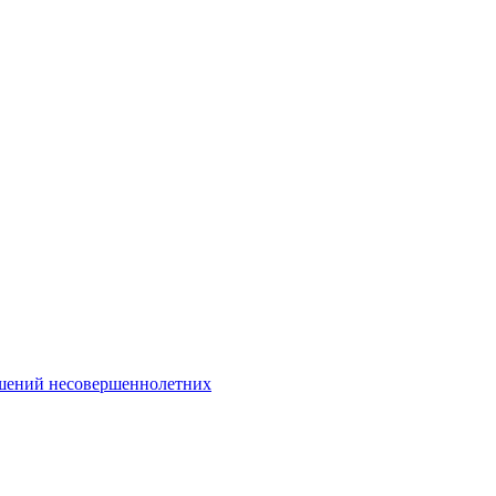
Интернет-Приёмная
шений несовершеннолетних