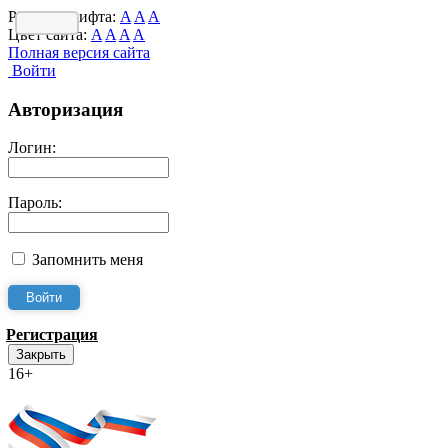
Размер шрифта:
A
A
A
Цвет сайта:
A
A
A
A
Полная версия сайта
Войти
Авторизация
Логин:
Пароль:
Запомнить меня
Регистрация
Закрыть
16+
Интернет-Приёмная