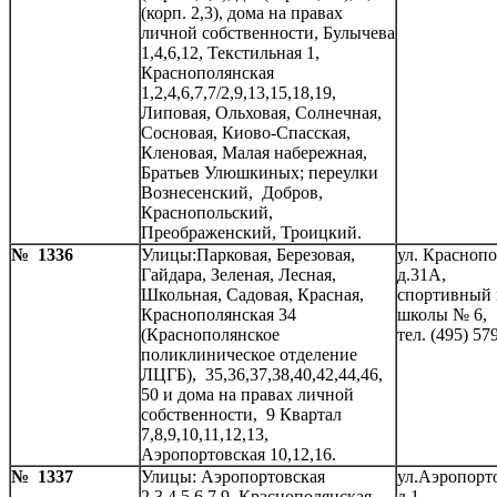
(корп. 2,3), дома на правах
личной собственности, Булычева
1,4,6,12, Текстильная 1,
Краснополянская
1,2,4,6,7,7/2,9,13,15,18,19,
Липовая, Ольховая, Солнечная,
Сосновая, Киово-Спасская,
Кленовая, Малая набережная,
Братьев Улюшкиных; переулки
Вознесенский, Добров,
Краснопольский,
Преображенский, Троицкий.
№ 1336
Улицы:Парковая, Березовая,
ул. Красноп
Гайдара, Зеленая, Лесная,
д.31А,
Школьная, Садовая, Красная,
спортивный 
Краснополянская 34
школы № 6,
(Краснополянское
тел. (495) 57
поликлиническое отделение
ЛЦГБ), 35,36,37,38,40,42,44,46,
50 и дома на правах личной
собственности, 9 Квартал
7,8,9,10,11,12,13,
Аэропортовская 10,12,16.
№ 1337
Улицы: Аэропортовская
ул.Аэропорт
2,3,4,5,6,7,9, Краснополянская
д.1,