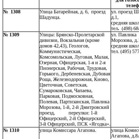
теле
№ 1308
Улица Батарейная, д. 6, проезд
ул. проезд Ш
Шадунца.
д.1,
средняя школ
тел
.
(498) 68
№ 1309
Улицы: Брянско-Пролетарской
ул. Павлика
дивизии, Вокзальная (кроме
Морозова, д.
домов 42,43), Геологов,
средняя школ
Коммунистическая,
тел. (495) 57
Комсомольская, Луговая, Малая,
Озерная, Офицерская, 1-я и 2-я
Пионерская, Рабочая, Трудовая,
Горького, Дербеневская, Дубовая
Роща, Железнодорожная, Киово,
Цветочная, Советская,
Сумароковская, Чапаева,
Парковая, Подмосковная,
Полевая, Партизанская, Павлика
Морозова, 1-й, 2-й Дмитровский
проезд, переулки: 1-й
Офицерский, 2-й Офицерский,
3-й Офицерский, ПСК «Ягодка».
№ 1310
улица Комиссара Агапова.
улица Комис
Агапова, д.8