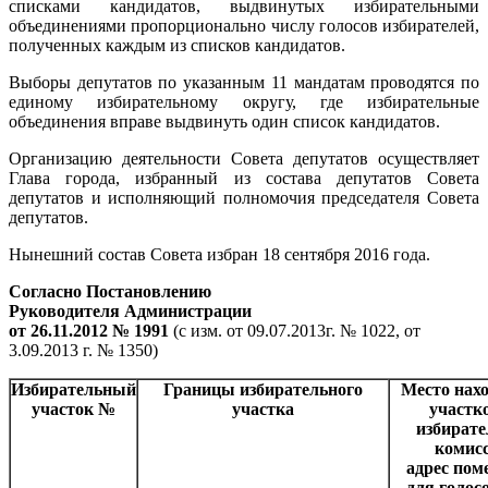
списками кандидатов, выдвинутых избирательными
объединениями пропорционально числу голосов избирателей,
полученных каждым из списков кандидатов.
Выборы депутатов по указанным 11 мандатам проводятся по
единому избирательному округу, где избирательные
объединения вправе выдвинуть один список кандидатов.
Организацию деятельности Совета депутатов осуществляет
Глава города, избранный из состава депутатов Совета
депутатов и исполняющий полномочия председателя Совета
депутатов.
Нынешний состав Совета избран 18 сентября 2016 года.
Согласно Постановлению
Руководителя Администрации
от 26.11.2012 № 1991
(с изм. от 09.07.2013г. № 1022, от
3.09.2013 г. № 1350)
Избирательный
Границы избирательного
Место нах
участок №
участка
участк
избирате
комисс
адрес по
для голос