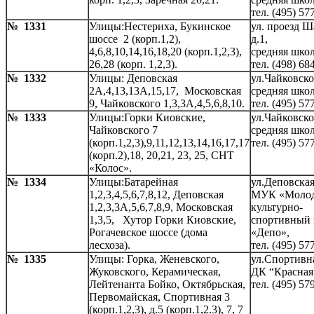
тел. (495) 57
№ 1331
Улицы:Нестериха, Букинское
ул. проезд Ш
шоссе 2 (корп.1,2),
д.1,
4,6,8,10,14,16,18,20 (корп.1,2,3),
средняя школ
26,28 (корп. 1,2,3).
тел. (498) 68
№ 1332
Улицы: Деповская
ул.Чайковско
2А,4,13,13А,15,17, Московская
средняя школ
9, Чайковского 1,3,3А,4,5,6,8,10.
тел. (495) 57
№ 1333
Улицы:Горки Киовские,
ул.Чайковско
Чайковского 7
средняя школ
(корп.1,2,3),9,11,12,13,14,16,17,17
тел. (495) 57
(корп.2),18, 20,21, 23, 25, СНТ
«Колос».
№ 1334
Улицы:Батарейная
ул.Деповская
1,2,3,4,5,6,7,8,12, Деповская
МУК «Моло
1,2,3,3А,5,6,7,8,9, Московская
культурно-
1,3,5, Хутор Горки Киовские,
спортивный 
Рогачевское шоссе (дома
«Депо»,
лесхоза).
тел. (495) 57
№ 1335
Улицы: Горка, Женевского,
ул.Спортивна
Жуковского, Керамическая,
ДК “Красная
Лейтенанта Бойко, Октябрьская,
тел. (495) 57
Первомайская, Спортивная 3
(корп.1,2,3), д.5 (корп.1,2.3), 7, 7