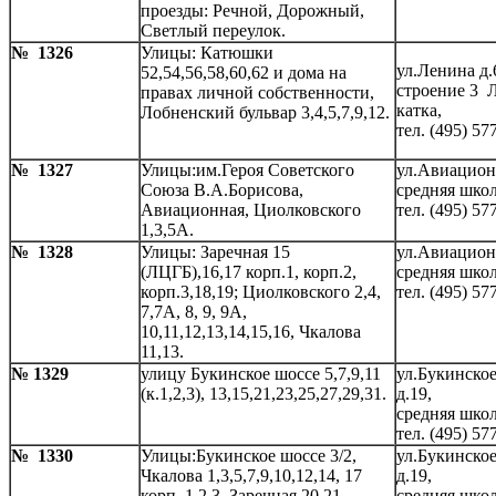
проезды: Речной, Дорожный,
Светлый переулок.
№ 1326
Улицы: Катюшки
ул.Ленина д.
52,54,56,58,60,62 и дома на
строение 3 
правах личной собственности,
катка,
Лобненский бульвар 3,4,5,7,9,12.
тел. (495) 57
№ 1327
Улицы:им.Героя Советского
ул.Авиационн
Союза В.А.Борисова,
средняя школ
Авиационная, Циолковского
тел. (495) 57
1,3,5А.
№ 1328
Улицы: Заречная 15
ул.Авиацион
(ЛЦГБ),16,17 корп.1, корп.2,
средняя школ
корп.3,18,19; Циолковского 2,4,
тел. (495) 57
7,7А, 8, 9, 9А,
10,11,12,13,14,15,16, Чкалова
11,13.
№ 1329
улицу Букинское шоссе 5,7,9,11
ул.Букинско
(к.1,2,3), 13,15,21,23,25,27,29,31.
д.19,
средняя школ
тел. (495) 57
№ 1330
Улицы:Букинское шоссе 3/2,
ул.Букинско
Чкалова 1,3,5,7,9,10,12,14, 17
д.19,
корп. 1,2,3, Заречная 20,21.
средняя школ