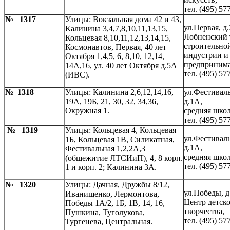
тел. (495) 57
№ 1317
Улицы: Вокзальная дома 42 и 43,
ул.Первая, д.
Калинина 3,4,7,8,10,11,13,15,
Лобненский 
Кольцевая 8,10,11,12,13,14,15,
строительно
Космонавтов, Первая, 40 лет
индустрии и
Октября 1,4,5, 6, 8,10, 12,14,
предпринима
14А,16, ул. 40 лет Октября д.5А
тел. (495) 57
(ИВС).
№ 1318
Улицы: Калинина 2,6,12,14,16,
ул.Фестиваль
19А, 19Б, 21, 30, 32, 34,36,
д.1А,
Окружная 1.
средняя школ
тел. (495) 57
№ 1319
Улицы: Кольцевая 4, Кольцевая
ул.Фестиваль
1Б, Кольцевая 1В, Силикатная,
д.1А,
Фестивальная 1,2,2А,3
средняя школ
(общежитие ЛТСИиП), 4, 8 корп.
тел. (495) 57
1 и корп. 2; Калинина 3А.
№ 1320
Улицы: Дачная, Дружбы 8/12,
ул.Победы, д
Иванищенко, Лермонтова,
Центр детск
Победы 1А/2, 1Б, 1В, 14, 16,
творчества,
Пушкина, Туголукова,
тел. (495) 57
Тургенева, Центральная.