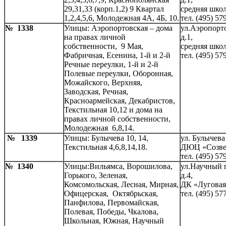
29,31,33 (корп.1,2) 9 Квартал
средняя школ
1,2,4,5,6, Молодежная 4А, 4Б, 10.
тел. (495) 57
№ 1338
Улицы: Аэропортовская – дома
ул.Аэропорт
на правах личной
д.1,
собственности, 9 Мая,
средняя школ
Фабричная, Есенина, 1-й и 2-й
тел. (495) 57
Речные переулки, 1-й и 2-й
Полевые переулки, Оборонная,
Можайского, Верхняя,
Заводская, Речная,
Красноармейская, Декабристов,
Текстильная 10,12 и дома на
правах личной собственности,
Молодежная 6,8,14.
№ 1339
Улицы: Булычева 10, 14,
ул. Булычева
Текстильная 4,6,8,14,18.
ДЮЦ «Созве
тел. (495) 57
№ 1340
Улицы:Вильямса, Ворошилова,
ул.Научный 
Горького, Зеленая,
д.4,
Комсомольская, Лесная, Мирная,
ДК «Луговая
Офицерская, Октябрьская,
тел. (495) 57
Панфилова, Первомайская,
Полевая, Победы, Чкалова,
Школьная, Южная, Научный