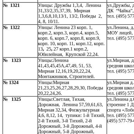
№ 1321
Улицы: Дружбы 1,3,4, Ленина
ул.Дружбы, д
31,33/2,35,37,39, Мирная
ДК “Чайка”,
1,3,6,8,10,13/1, 13/2, Победы 2,
тел. (495) 57
4, 8, 10/11.
№ 1322
Улицы: Ленина 23 корп. 1,
ул.Ленина, д
корп.2, корп.3, корп.4, корп.5,
МОУ лицей,
корп. 6, корп.7, корп.8, корп.9,
тел. (495) 57
корп. 10, корп. 11, корп.12, корп.
13
,
25
,
27 корп.1 корп.2,
Юбилейная, Крупской 22,24.
№ 1323
Улицы:Ленина
ул.Мирная, д
41,43,45,45А,47,49, 51, 53,
средняя школ
Мирная 12,16,19,20,22,24,
тел. (495) 57
Монтажников, Строителей.
№ 1324
Улицы:Мирная
ул.Мирная д.
21,23,25,26,27,28,29,30, Победы
средняя школ
20,22,24,26.
тел. (495) 57
№ 1325
Улицы:Светлая, Тихая,
ул.Ленина д.
Дорожная, Ленина 57,59,61,63,
строение 1 
Мирная 32,34, Физкультурная
спорта «Лоб
4,6, 8,12, 14, тупики: 1-й Тихий,
тел. (495) 57
2-й Тихий, 3-й Тихий, 2-й
(495) 577-79-
Дорожный, 3-й Дорожный, 4-й
Дорожный, 5-й Дорожный,