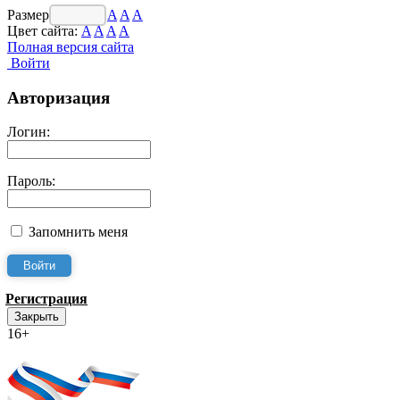
Размер шрифта:
A
A
A
Цвет сайта:
A
A
A
A
Полная версия сайта
Войти
Авторизация
Логин:
Пароль:
Запомнить меня
Регистрация
Закрыть
16+
Интернет-Приёмная