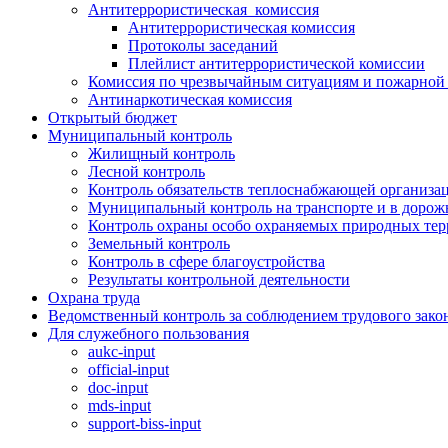
Антитеррористическая комиссия
Антитеррористическая комиссия
Протоколы заседаний
Плейлист антитеррористической комиссии
Комиссия по чрезвычайным ситуациям и пожарной 
Антинаркотическая комиссия
Открытый бюджет
Муниципальный контроль
Жилищный контроль
Лесной контроль
Контроль обязательств теплоснабжающей организа
Муниципальный контроль на транспорте и в дорож
Контроль охраны особо охраняемых природных те
Земельный контроль
Контроль в сфере благоустройства
Результаты контрольной деятельности
Охрана труда
Ведомственный контроль за соблюдением трудового зако
Для служебного пользования
aukc-input
official-input
doc-input
mds-input
support-biss-input