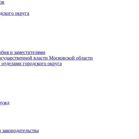
ов
дского округа
обня и заместителями
осударственной власти Московской области
 отделами городского округа
нужд
 законодательства