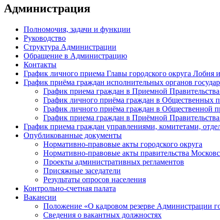
Администрация
Полномочия, задачи и функции
Руководство
Структура Администрации
Обращение в Администрацию
Контакты
График личного приема Главы городского округа Лобня 
График приёма граждан исполнительных органов государ
График приема граждан в Приемной Правительства
График личного приёма граждан в Общественных 
График личного приёма граждан в Общественной пр
График приема граждан в Приёмной Правительства
График приема граждан управлениями, комитетами, отде
Опубликованные документы
Нормативно-правовые акты городского округа
Нормативно-правовые акты правительства Московс
Проекты административных регламентов
Присяжные заседатели
Результаты опросов населения
Контрольно-счетная палата
Вакансии
Положение «О кадровом резерве Администрации г
Сведения о вакантных должностях