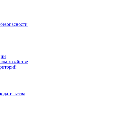
безопасности
ции
ном хозяйстве
рриторий
нодательства