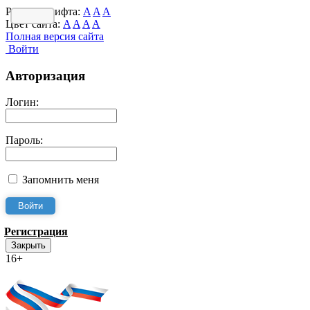
Размер шрифта:
A
A
A
Цвет сайта:
A
A
A
A
Полная версия сайта
Войти
Авторизация
Логин:
Пароль:
Запомнить меня
Регистрация
Закрыть
16+
Интернет-Приёмная