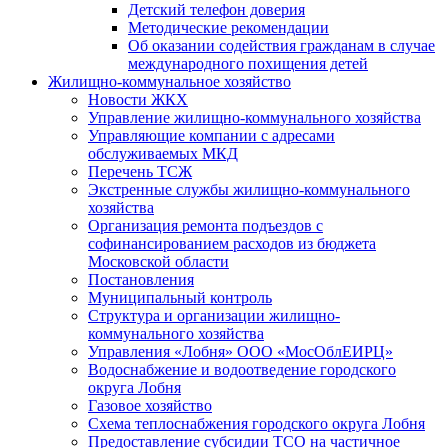
Детский телефон доверия
Методические рекомендации
Об оказании содействия гражданам в случае
международного похищения детей
Жилищно-коммунальное хозяйство
Новости ЖКХ
Управление жилищно-коммунального хозяйства
Управляющие компании с адресами
обслуживаемых МКД
Перечень ТСЖ
Экстренные службы жилищно-коммунального
хозяйства
Организация ремонта подъездов с
софинансированием расходов из бюджета
Московской области
Постановления
Муниципальный контроль
Структура и организации жилищно-
коммунального хозяйства
Управления «Лобня» ООО «МосОблЕИРЦ»
Водоснабжение и водоотведение городского
округа Лобня
Газовое хозяйство
Схема теплоснабжения городского округа Лобня
Предоставление субсидии ТСО на частичное