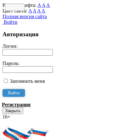
Размер шрифта:
A
A
A
Цвет сайта:
A
A
A
A
Полная версия сайта
Войти
Авторизация
Логин:
Пароль:
Запомнить меня
Регистрация
Закрыть
16+
Интернет-Приёмная