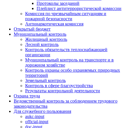
Протоколы заседаний
Плейлист антитеррористической комиссии
Комиссия по чрезвычайным ситуациям и
пожарной безопасности
Антинаркотическая комиссия
Открытый бюджет
Муниципальный контроль
Жилищный контроль
Лесной контроль
Контроль обязательств теплоснабжающей
организации
Муниципальный контроль на транспорте и в
дорожном хозяйстве
Контроль охраны особо охраняемых природных
территорий
Земельный контроль
Контроль в сфере благоустройства
Результаты контрольной деятельности
Охрана труда
Ведомственный контроль за соблюдением трудового
законодательства
Для служебного пользования
aukc-input
official-input
doc-input