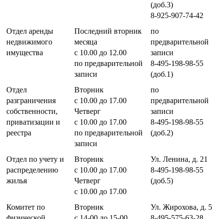
(доб.3)
8-925-907-74-42
Отдел аренды
Последний вторник
по
недвижимого
месяца
предварительной
имущества
с 10.00 до 12.00
записи
по предварительной
8-495-198-98-55
записи
(доб.1)
Отдел
Вторник
по
разграничения
с 10.00 до 17.00
предварительной
собственности,
Четверг
записи
приватизации и
с 10.00 до 17.00
8-495-198-98-55
реестра
по предварительной
(доб.2)
записи
Отдел по учету и
Вторник
Ул. Ленина, д. 21
распределению
с 10.00 до 17.00
8-495-198-98-55
жилья
Четверг
(доб.5)
с 10.00 до 17.00
Комитет по
Вторник
Ул. Жирохова, д. 5
физической
с 14-00 до 15-00
8-495-575-63-28