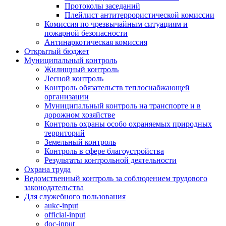
Протоколы заседаний
Плейлист антитеррористической комиссии
Комиссия по чрезвычайным ситуациям и
пожарной безопасности
Антинаркотическая комиссия
Открытый бюджет
Муниципальный контроль
Жилищный контроль
Лесной контроль
Контроль обязательств теплоснабжающей
организации
Муниципальный контроль на транспорте и в
дорожном хозяйстве
Контроль охраны особо охраняемых природных
территорий
Земельный контроль
Контроль в сфере благоустройства
Результаты контрольной деятельности
Охрана труда
Ведомственный контроль за соблюдением трудового
законодательства
Для служебного пользования
aukc-input
official-input
doc-input