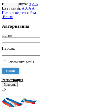
Размер шрифта:
A
A
A
Цвет сайта:
A
A
A
A
Полная версия сайта
Войти
Авторизация
Логин:
Пароль:
Запомнить меня
Регистрация
Закрыть
16+
Интернет-Приёмная