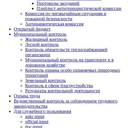
Протоколы заседаний
Плейлист антитеррористической комиссии
Комиссия по чрезвычайным ситуациям и
пожарной безопасности
Антинаркотическая комиссия
Открытый бюджет
Муниципальный контроль
Жилищный контроль
Лесной контроль
Контроль обязательств теплоснабжающей
организации
Муниципальный контроль на транспорте и в
дорожном хозяйстве
Контроль охраны особо охраняемых природных
территорий
Земельный контроль
Контроль в сфере благоустройства
Результаты контрольной деятельности
Охрана труда
Ведомственный контроль за соблюдением трудового
законодательства
Для служебного пользования
aukc-input
official-input
doc-input