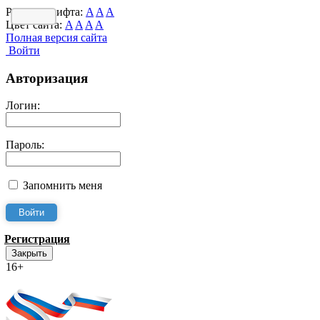
Размер шрифта:
A
A
A
Цвет сайта:
A
A
A
A
Полная версия сайта
Войти
Авторизация
Логин:
Пароль:
Запомнить меня
Регистрация
Закрыть
16+
Интернет-Приёмная