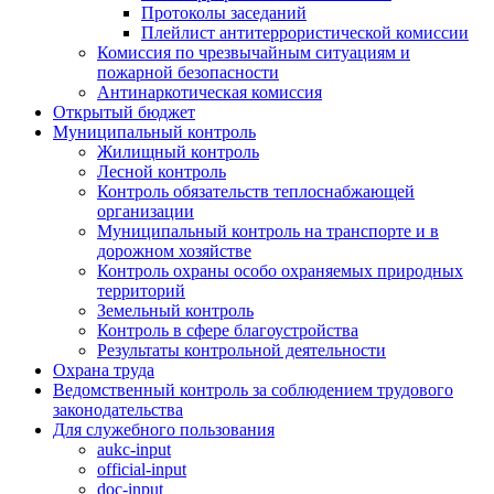
Протоколы заседаний
Плейлист антитеррористической комиссии
Комиссия по чрезвычайным ситуациям и
пожарной безопасности
Антинаркотическая комиссия
Открытый бюджет
Муниципальный контроль
Жилищный контроль
Лесной контроль
Контроль обязательств теплоснабжающей
организации
Муниципальный контроль на транспорте и в
дорожном хозяйстве
Контроль охраны особо охраняемых природных
территорий
Земельный контроль
Контроль в сфере благоустройства
Результаты контрольной деятельности
Охрана труда
Ведомственный контроль за соблюдением трудового
законодательства
Для служебного пользования
aukc-input
official-input
doc-input