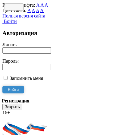
Размер шрифта:
A
A
A
Цвет сайта:
A
A
A
A
Полная версия сайта
Войти
Авторизация
Логин:
Пароль:
Запомнить меня
Регистрация
Закрыть
16+
Интернет-Приёмная