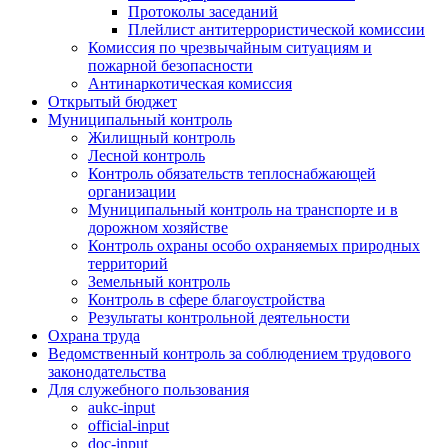
Протоколы заседаний
Плейлист антитеррористической комиссии
Комиссия по чрезвычайным ситуациям и
пожарной безопасности
Антинаркотическая комиссия
Открытый бюджет
Муниципальный контроль
Жилищный контроль
Лесной контроль
Контроль обязательств теплоснабжающей
организации
Муниципальный контроль на транспорте и в
дорожном хозяйстве
Контроль охраны особо охраняемых природных
территорий
Земельный контроль
Контроль в сфере благоустройства
Результаты контрольной деятельности
Охрана труда
Ведомственный контроль за соблюдением трудового
законодательства
Для служебного пользования
aukc-input
official-input
doc-input