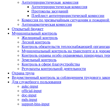
Антитеррористическая комиссия
Антитеррористическая комиссия
Протоколы заседаний
Плейлист антитеррористической комиссии
Комиссия по чрезвычайным ситуациям и пожарной 
Антинаркотическая комиссия
Открытый бюджет
Муниципальный контроль
Жилищный контроль
Лесной контроль
Контроль обязательств теплоснабжающей организа
Муниципальный контроль на транспорте и в дорож
Контроль охраны особо охраняемых природных те
Земельный контроль
Контроль в сфере благоустройства
Результаты контрольной деятельности
Охрана труда
Ведомственный контроль за соблюдением трудового зако
Для служебного пользования
aukc-input
official-input
doc-input
mds-input
support-biss-input