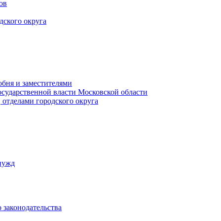
ов
дского округа
обня и заместителями
осударственной власти Московской области
 отделами городского округа
нужд
 законодательства