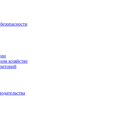
безопасности
ции
ном хозяйстве
рриторий
нодательства