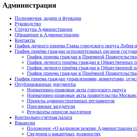
Администрация
Полномочия, задачи и функции
Руководство
Структура Администрации
Обращение в Администрацию
Контакты
График личного приема Главы городского округа Лобня 
График приёма граждан исполнительных органов государ
График приема граждан в Приемной Правительства
График личного приёма граждан в Общественных 
График личного приёма граждан в Общественной пр
График приема граждан в Приёмной Правительства
График приема граждан управлениями, комитетами, отде
Опубликованные документы
Нормативно-правовые акты городского округа
Нормативно-правовые акты правительства Московс
Проекты административных регламентов
Присяжные заседатели
Результаты опросов населения
Контрольно-счетная палата
Вакансии
Положение «О кадровом резерве Администрации г
Сведения о вакантных должностях