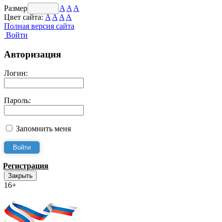
Размер шрифта:
A
A
A
Цвет сайта:
A
A
A
A
Полная версия сайта
Войти
Авторизация
Логин:
Пароль:
Запомнить меня
Регистрация
Закрыть
16+
Интернет-Приёмная