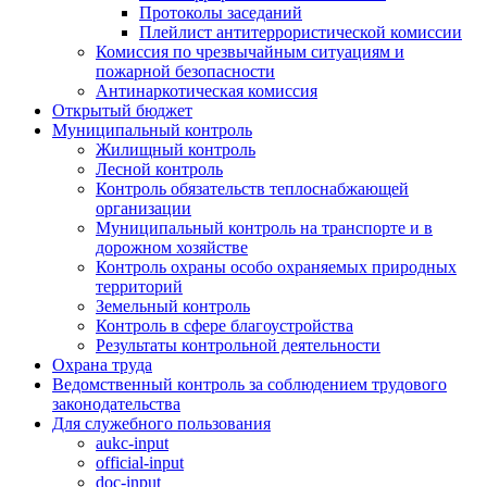
Протоколы заседаний
Плейлист антитеррористической комиссии
Комиссия по чрезвычайным ситуациям и
пожарной безопасности
Антинаркотическая комиссия
Открытый бюджет
Муниципальный контроль
Жилищный контроль
Лесной контроль
Контроль обязательств теплоснабжающей
организации
Муниципальный контроль на транспорте и в
дорожном хозяйстве
Контроль охраны особо охраняемых природных
территорий
Земельный контроль
Контроль в сфере благоустройства
Результаты контрольной деятельности
Охрана труда
Ведомственный контроль за соблюдением трудового
законодательства
Для служебного пользования
aukc-input
official-input
doc-input