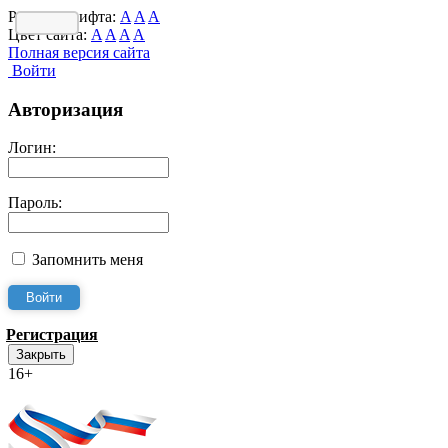
Размер шрифта:
A
A
A
Цвет сайта:
A
A
A
A
Полная версия сайта
Войти
Авторизация
Логин:
Пароль:
Запомнить меня
Регистрация
Закрыть
16+
Интернет-Приёмная