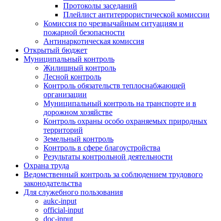
Протоколы заседаний
Плейлист антитеррористической комиссии
Комиссия по чрезвычайным ситуациям и
пожарной безопасности
Антинаркотическая комиссия
Открытый бюджет
Муниципальный контроль
Жилищный контроль
Лесной контроль
Контроль обязательств теплоснабжающей
организации
Муниципальный контроль на транспорте и в
дорожном хозяйстве
Контроль охраны особо охраняемых природных
территорий
Земельный контроль
Контроль в сфере благоустройства
Результаты контрольной деятельности
Охрана труда
Ведомственный контроль за соблюдением трудового
законодательства
Для служебного пользования
aukc-input
official-input
doc-input