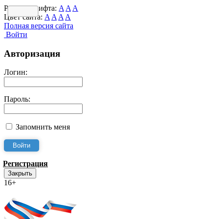
Размер шрифта:
A
A
A
Цвет сайта:
A
A
A
A
Полная версия сайта
Войти
Авторизация
Логин:
Пароль:
Запомнить меня
Регистрация
Закрыть
16+
Интернет-Приёмная