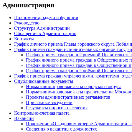
Администрация
Полномочия, задачи и функции
Руководство
Структура Администрации
Обращение в Администрацию
Контакты
График личного приема Главы городского округа Лобня 
График приёма граждан исполнительных органов государ
График приема граждан в Приемной Правительства
График личного приёма граждан в Общественных 
График личного приёма граждан в Общественной пр
График приема граждан в Приёмной Правительства
График приема граждан управлениями, комитетами, отде
Опубликованные документы
Нормативно-правовые акты городского округа
Нормативно-правовые акты правительства Московс
Проекты административных регламентов
Присяжные заседатели
Результаты опросов населения
Контрольно-счетная палата
Вакансии
Положение «О кадровом резерве Администрации г
Сведения о вакантных должностях