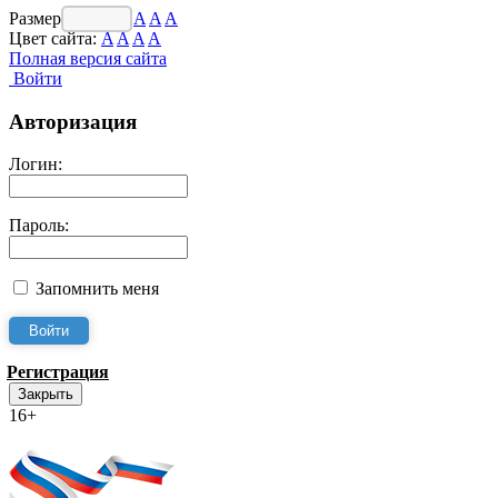
Размер шрифта:
A
A
A
Цвет сайта:
A
A
A
A
Полная версия сайта
Войти
Авторизация
Логин:
Пароль:
Запомнить меня
Регистрация
Закрыть
16+
Интернет-Приёмная