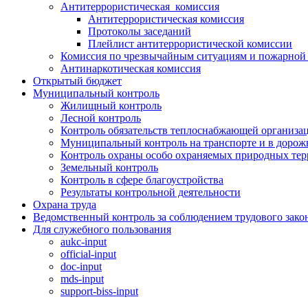
Антитеррористическая комиссия
Антитеррористическая комиссия
Протоколы заседаний
Плейлист антитеррористической комиссии
Комиссия по чрезвычайным ситуациям и пожарной 
Антинаркотическая комиссия
Открытый бюджет
Муниципальный контроль
Жилищный контроль
Лесной контроль
Контроль обязательств теплоснабжающей организа
Муниципальный контроль на транспорте и в дорож
Контроль охраны особо охраняемых природных те
Земельный контроль
Контроль в сфере благоустройства
Результаты контрольной деятельности
Охрана труда
Ведомственный контроль за соблюдением трудового зако
Для служебного пользования
aukc-input
official-input
doc-input
mds-input
support-biss-input