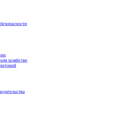
безопасности
ции
ном хозяйстве
рриторий
нодательства