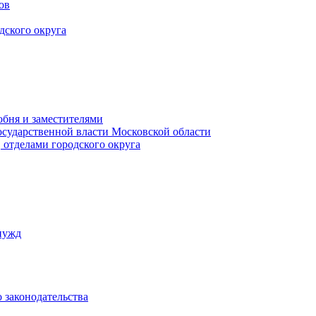
ов
дского округа
обня и заместителями
осударственной власти Московской области
 отделами городского округа
нужд
 законодательства