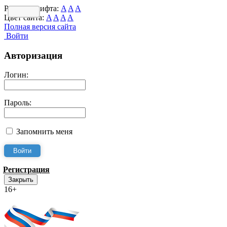
Размер шрифта:
A
A
A
Цвет сайта:
A
A
A
A
Полная версия сайта
Войти
Авторизация
Логин:
Пароль:
Запомнить меня
Регистрация
Закрыть
16+
Интернет-Приёмная