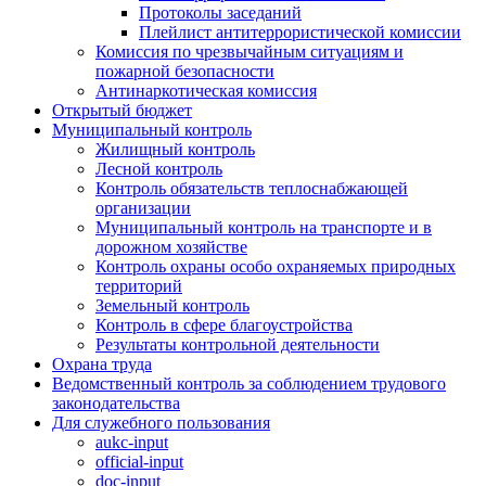
Протоколы заседаний
Плейлист антитеррористической комиссии
Комиссия по чрезвычайным ситуациям и
пожарной безопасности
Антинаркотическая комиссия
Открытый бюджет
Муниципальный контроль
Жилищный контроль
Лесной контроль
Контроль обязательств теплоснабжающей
организации
Муниципальный контроль на транспорте и в
дорожном хозяйстве
Контроль охраны особо охраняемых природных
территорий
Земельный контроль
Контроль в сфере благоустройства
Результаты контрольной деятельности
Охрана труда
Ведомственный контроль за соблюдением трудового
законодательства
Для служебного пользования
aukc-input
official-input
doc-input