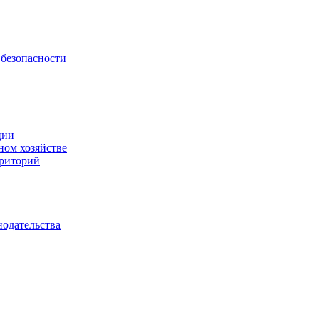
безопасности
ции
ном хозяйстве
рриторий
нодательства