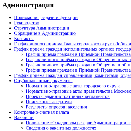
Администрация
Полномочия, задачи и функции
Руководство
Структура Администрации
Обращение в Администрацию
Контакты
График личного приема Главы городского округа Лобня 
График приёма граждан исполнительных органов государ
График приема граждан в Приемной Правительства
График личного приёма граждан в Общественных 
График личного приёма граждан в Общественной пр
График приема граждан в Приёмной Правительства
График приема граждан управлениями, комитетами, отде
Опубликованные документы
Нормативно-правовые акты городского округа
Нормативно-правовые акты правительства Московс
Проекты административных регламентов
Присяжные заседатели
Результаты опросов населения
Контрольно-счетная палата
Вакансии
Положение «О кадровом резерве Администрации г
Сведения о вакантных должностях