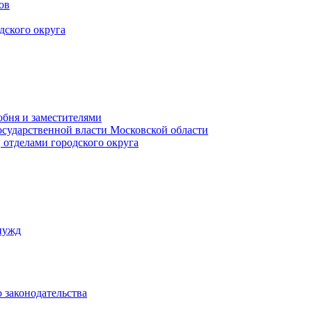
ов
дского округа
обня и заместителями
осударственной власти Московской области
 отделами городского округа
нужд
 законодательства