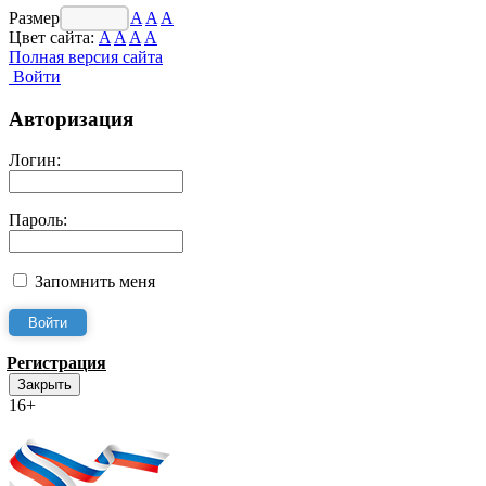
Размер шрифта:
A
A
A
Цвет сайта:
A
A
A
A
Полная версия сайта
Войти
Авторизация
Логин:
Пароль:
Запомнить меня
Регистрация
Закрыть
16+
Интернет-Приёмная