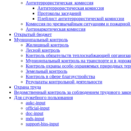
Антитеррористическая комиссия
Антитеррористическая комиссия
Протоколы заседаний
Плейлист антитеррористической комиссии
Комиссия по чрезвычайным ситуациям и пожарной 
Антинаркотическая комиссия
Открытый бюджет
Муниципальный контроль
Жилищный контроль
Лесной контроль
Контроль обязательств теплоснабжающей организа
Муниципальный контроль на транспорте и в дорож
Контроль охраны особо охраняемых природных те
Земельный контроль
Контроль в сфере благоустройства
Результаты контрольной деятельности
Охрана труда
Ведомственный контроль за соблюдением трудового зако
Для служебного пользования
aukc-input
official-input
doc-input
mds-input
support-biss-input