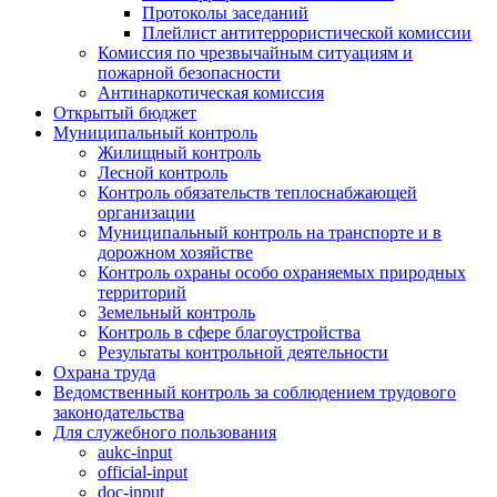
Протоколы заседаний
Плейлист антитеррористической комиссии
Комиссия по чрезвычайным ситуациям и
пожарной безопасности
Антинаркотическая комиссия
Открытый бюджет
Муниципальный контроль
Жилищный контроль
Лесной контроль
Контроль обязательств теплоснабжающей
организации
Муниципальный контроль на транспорте и в
дорожном хозяйстве
Контроль охраны особо охраняемых природных
территорий
Земельный контроль
Контроль в сфере благоустройства
Результаты контрольной деятельности
Охрана труда
Ведомственный контроль за соблюдением трудового
законодательства
Для служебного пользования
aukc-input
official-input
doc-input