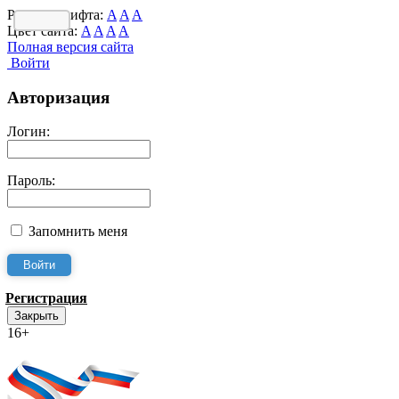
Размер шрифта:
A
A
A
Цвет сайта:
A
A
A
A
Полная версия сайта
Войти
Авторизация
Логин:
Пароль:
Запомнить меня
Регистрация
Закрыть
16+
Интернет-Приёмная