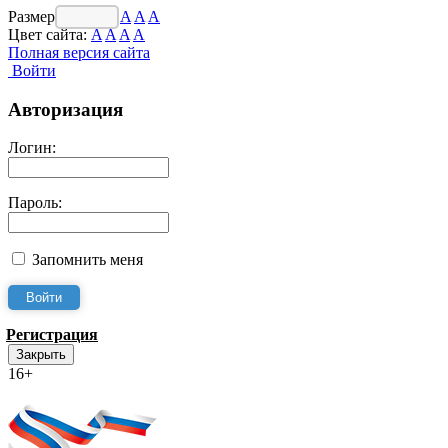
Размер шрифта:
A
A
A
Цвет сайта:
A
A
A
A
Полная версия сайта
Войти
Авторизация
Логин:
Пароль:
Запомнить меня
Регистрация
Закрыть
16+
Интернет-Приёмная