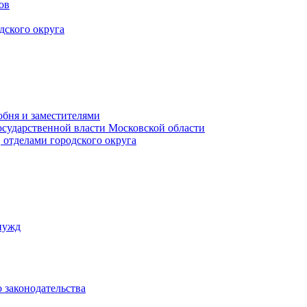
ов
дского округа
обня и заместителями
осударственной власти Московской области
 отделами городского округа
нужд
 законодательства