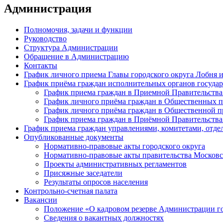
Администрация
Полномочия, задачи и функции
Руководство
Структура Администрации
Обращение в Администрацию
Контакты
График личного приема Главы городского округа Лобня 
График приёма граждан исполнительных органов государ
График приема граждан в Приемной Правительства
График личного приёма граждан в Общественных 
График личного приёма граждан в Общественной пр
График приема граждан в Приёмной Правительства
График приема граждан управлениями, комитетами, отде
Опубликованные документы
Нормативно-правовые акты городского округа
Нормативно-правовые акты правительства Московс
Проекты административных регламентов
Присяжные заседатели
Результаты опросов населения
Контрольно-счетная палата
Вакансии
Положение «О кадровом резерве Администрации г
Сведения о вакантных должностях