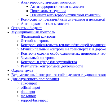
Антитеррористическая комиссия
Антитеррористическая комиссия
Протоколы заседаний
Плейлист антитеррористической комиссии
Комиссия по чрезвычайным ситуациям и пожарной 
Антинаркотическая комиссия
Открытый бюджет
Муниципальный контроль
Жилищный контроль
Лесной контроль
Контроль обязательств теплоснабжающей организа
Муниципальный контроль на транспорте и в дорож
Контроль охраны особо охраняемых природных те
Земельный контроль
Контроль в сфере благоустройства
Результаты контрольной деятельности
Охрана труда
Ведомственный контроль за соблюдением трудового зако
Для служебного пользования
aukc-input
official-input
doc-input
mds-input
support-biss-input