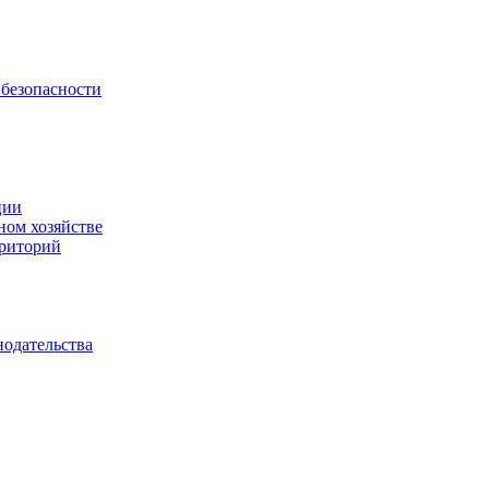
безопасности
ции
ном хозяйстве
рриторий
нодательства