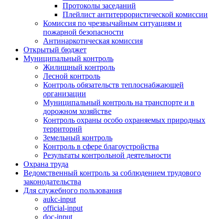
Протоколы заседаний
Плейлист антитеррористической комиссии
Комиссия по чрезвычайным ситуациям и
пожарной безопасности
Антинаркотическая комиссия
Открытый бюджет
Муниципальный контроль
Жилищный контроль
Лесной контроль
Контроль обязательств теплоснабжающей
организации
Муниципальный контроль на транспорте и в
дорожном хозяйстве
Контроль охраны особо охраняемых природных
территорий
Земельный контроль
Контроль в сфере благоустройства
Результаты контрольной деятельности
Охрана труда
Ведомственный контроль за соблюдением трудового
законодательства
Для служебного пользования
aukc-input
official-input
doc-input