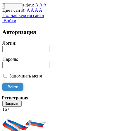
Размер шрифта:
A
A
A
Цвет сайта:
A
A
A
A
Полная версия сайта
Войти
Авторизация
Логин:
Пароль:
Запомнить меня
Регистрация
Закрыть
16+
Интернет-Приёмная