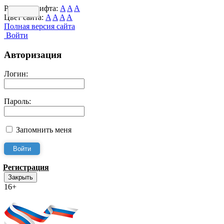
Размер шрифта:
A
A
A
Цвет сайта:
A
A
A
A
Полная версия сайта
Войти
Авторизация
Логин:
Пароль:
Запомнить меня
Регистрация
Закрыть
16+
Интернет-Приёмная