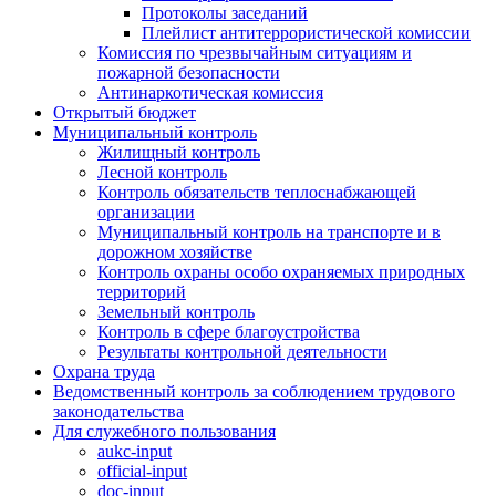
Протоколы заседаний
Плейлист антитеррористической комиссии
Комиссия по чрезвычайным ситуациям и
пожарной безопасности
Антинаркотическая комиссия
Открытый бюджет
Муниципальный контроль
Жилищный контроль
Лесной контроль
Контроль обязательств теплоснабжающей
организации
Муниципальный контроль на транспорте и в
дорожном хозяйстве
Контроль охраны особо охраняемых природных
территорий
Земельный контроль
Контроль в сфере благоустройства
Результаты контрольной деятельности
Охрана труда
Ведомственный контроль за соблюдением трудового
законодательства
Для служебного пользования
aukc-input
official-input
doc-input