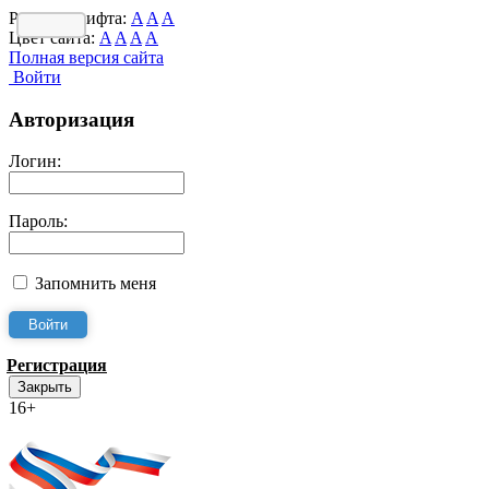
Размер шрифта:
A
A
A
Цвет сайта:
A
A
A
A
Полная версия сайта
Войти
Авторизация
Логин:
Пароль:
Запомнить меня
Регистрация
Закрыть
16+
Интернет-Приёмная