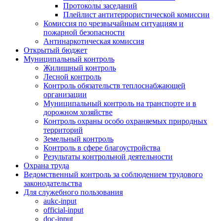
Протоколы заседаний
Плейлист антитеррористической комиссии
Комиссия по чрезвычайным ситуациям и
пожарной безопасности
Антинаркотическая комиссия
Открытый бюджет
Муниципальный контроль
Жилищный контроль
Лесной контроль
Контроль обязательств теплоснабжающей
организации
Муниципальный контроль на транспорте и в
дорожном хозяйстве
Контроль охраны особо охраняемых природных
территорий
Земельный контроль
Контроль в сфере благоустройства
Результаты контрольной деятельности
Охрана труда
Ведомственный контроль за соблюдением трудового
законодательства
Для служебного пользования
aukc-input
official-input
doc-input