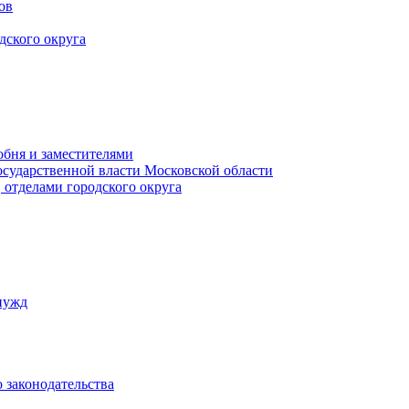
ов
дского округа
обня и заместителями
осударственной власти Московской области
 отделами городского округа
нужд
 законодательства