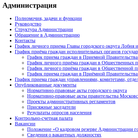
Администрация
Полномочия, задачи и функции
Руководство
Структура Администрации
Обращение в Администрацию
Контакты
График личного приема Главы городского округа Лобня 
График приёма граждан исполнительных органов государ
График приема граждан в Приемной Правительства
График личного приёма граждан в Общественных 
График личного приёма граждан в Общественной пр
График приема граждан в Приёмной Правительства
График приема граждан управлениями, комитетами, отде
Опубликованные документы
Нормативно-правовые акты городского округа
Нормативно-правовые акты правительства Московс
Проекты административных регламентов
Присяжные заседатели
Результаты опросов населения
Контрольно-счетная палата
Вакансии
Положение «О кадровом резерве Администрации г
Сведения о вакантных должностях