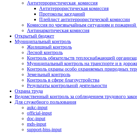
Антитеррористическая комиссия
Антитеррористическая комиссия
Протоколы заседаний
Плейлист антитеррористической комиссии
Комиссия по чрезвычайным ситуациям и пожарной 
Антинаркотическая комиссия
Открытый бюджет
Муниципальный контроль
Жилищный контроль
Лесной контроль
Контроль обязательств теплоснабжающей организа
Муниципальный контроль на транспорте и в дорож
Контроль охраны особо охраняемых природных те
Земельный контроль
Контроль в сфере благоустройства
Результаты контрольной деятельности
Охрана труда
Ведомственный контроль за соблюдением трудового зако
Для служебного пользования
aukc-input
official-input
doc-input
mds-input
support-biss-input