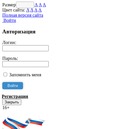
Размер шрифта:
A
A
A
Цвет сайта:
A
A
A
A
Полная версия сайта
Войти
Авторизация
Логин:
Пароль:
Запомнить меня
Регистрация
Закрыть
16+
Интернет-Приёмная