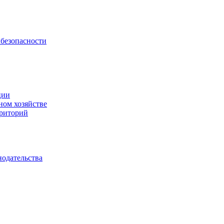
безопасности
ции
ном хозяйстве
рриторий
нодательства