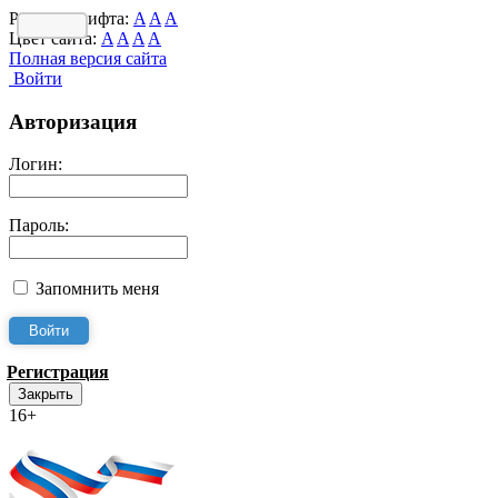
Размер шрифта:
A
A
A
Цвет сайта:
A
A
A
A
Полная версия сайта
Войти
Авторизация
Логин:
Пароль:
Запомнить меня
Регистрация
Закрыть
16+
Интернет-Приёмная