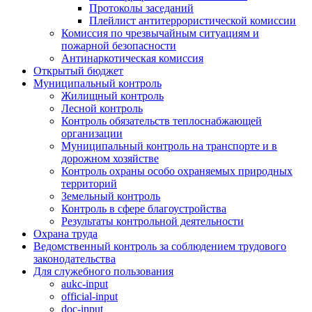
Протоколы заседаний
Плейлист антитеррористической комиссии
Комиссия по чрезвычайным ситуациям и
пожарной безопасности
Антинаркотическая комиссия
Открытый бюджет
Муниципальный контроль
Жилищный контроль
Лесной контроль
Контроль обязательств теплоснабжающей
организации
Муниципальный контроль на транспорте и в
дорожном хозяйстве
Контроль охраны особо охраняемых природных
территорий
Земельный контроль
Контроль в сфере благоустройства
Результаты контрольной деятельности
Охрана труда
Ведомственный контроль за соблюдением трудового
законодательства
Для служебного пользования
aukc-input
official-input
doc-input