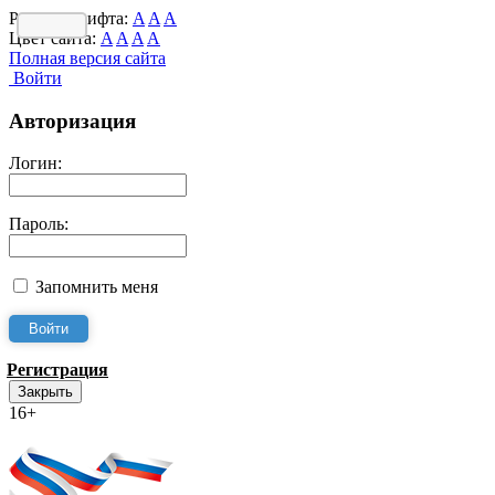
Размер шрифта:
A
A
A
Цвет сайта:
A
A
A
A
Полная версия сайта
Войти
Авторизация
Логин:
Пароль:
Запомнить меня
Регистрация
Закрыть
16+
Интернет-Приёмная