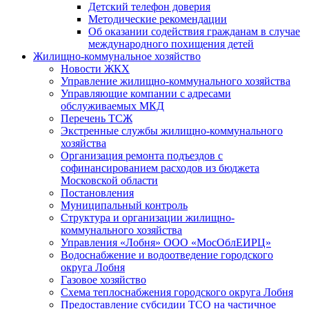
Детский телефон доверия
Методические рекомендации
Об оказании содействия гражданам в случае
международного похищения детей
Жилищно-коммунальное хозяйство
Новости ЖКХ
Управление жилищно-коммунального хозяйства
Управляющие компании с адресами
обслуживаемых МКД
Перечень ТСЖ
Экстренные службы жилищно-коммунального
хозяйства
Организация ремонта подъездов с
софинансированием расходов из бюджета
Московской области
Постановления
Муниципальный контроль
Структура и организации жилищно-
коммунального хозяйства
Управления «Лобня» ООО «МосОблЕИРЦ»
Водоснабжение и водоотведение городского
округа Лобня
Газовое хозяйство
Схема теплоснабжения городского округа Лобня
Предоставление субсидии ТСО на частичное