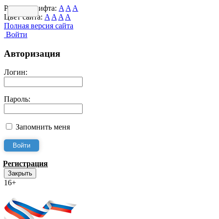
Размер шрифта:
A
A
A
Цвет сайта:
A
A
A
A
Полная версия сайта
Войти
Авторизация
Логин:
Пароль:
Запомнить меня
Регистрация
Закрыть
16+
Интернет-Приёмная