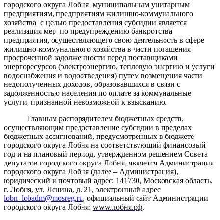
городского округа Лобня муниципальным унитарным
предприятиям, предприятиям жилищно-коммунального
хозяйства
с целью предоставления субсидии является
реализация мер
по предупреждению банкротства
предприятия, осуществляющего свою деятельность в сфере
жилищно-коммунального хозяйства в части погашения
просроченной задолженности перед поставщиками
энергоресурсов (электроэнергию, тепловую энергию и услуги
водоснабжения и водоотведения) путем возмещения части
недополученных доходов, образовавшихся в связи
с
задолженностью населения по оплате за коммунальные
услуги, признанной невозможной к взысканию.
Главным распорядителем бюджетных средств,
осуществляющим предоставление субсидии в пределах
бюджетных ассигнований, предусмотренных в бюджете
городского округа Лобня на соответствующий финансовый
год и на плановый период, утвержденном решением Совета
депутатов городского округа Лобня, является Администрация
городского округа Лобня (далее – Администрация),
юридический и почтовый адрес: 141730, Московская область,
г. Лобня, ул. Ленина, д. 21, электронный адрес
lobn_lobadm@mosreg.ru
, официальный сайт Администрации
городского округа Лобня:
www.лобня.рф
.