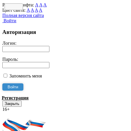
Размер шрифта:
A
A
A
Цвет сайта:
A
A
A
A
Полная версия сайта
Войти
Авторизация
Логин:
Пароль:
Запомнить меня
Регистрация
Закрыть
16+
Интернет-Приёмная