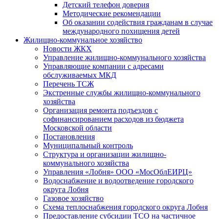
Детский телефон доверия
Методические рекомендации
Об оказании содействия гражданам в случае
международного похищения детей
Жилищно-коммунальное хозяйство
Новости ЖКХ
Управление жилищно-коммунального хозяйства
Управляющие компании с адресами
обслуживаемых МКД
Перечень ТСЖ
Экстренные службы жилищно-коммунального
хозяйства
Организация ремонта подъездов с
софинансированием расходов из бюджета
Московской области
Постановления
Муниципальный контроль
Структура и организации жилищно-
коммунального хозяйства
Управления «Лобня» ООО «МосОблЕИРЦ»
Водоснабжение и водоотведение городского
округа Лобня
Газовое хозяйство
Схема теплоснабжения городского округа Лобня
Предоставление субсидии ТСО на частичное