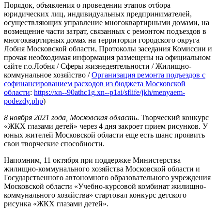
Порядок, объявления о проведении этапов отбора
юридических лиц, индивидуальных предпринимателей,
осуществляющих управление многоквартирными домами, на
возмещение части затрат, связанных с ремонтом подъездов в
многоквартирных домах на территории городского округа
Лобня Московской области, Протоколы заседания Комиссии и
прочая необходимая информация размещены на официальном
сайте г.о.Лобня / Сферы жизнедеятельности / Жилищно-
коммунальное хозяйство /
Организация ремонта подъездов с
софинансированием расходов из бюджета Московской
области
:
https://xn--90athc1g.xn--p1ai/sflife/jkh/menyaem-
podezdy.php
)
8 ноября 2021 года, Московская область
. Творческий конкурс
«ЖКХ глазами детей» через 4 дня закроет прием рисунков. У
юных жителей Московской области еще есть шанс проявить
свои творческие способности.
Напомним, 11 октября при поддержке Министерства
жилищно-коммунального хозяйства Московской области и
Государственного автономного образовательного учреждения
Московской области «Учебно-курсовой комбинат жилищно-
коммунального хозяйства» стартовал конкурс детского
рисунка «ЖКХ глазами детей».