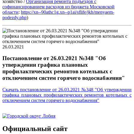
хозяйство /
Организация ремонта подъездов с
софинансированием расходов из бюджета Московской
области
:
https://xn--90athc1g.xn--p1ai/sflife/jkh/menyaem-
podezdy.php
)
26.03.2021
Постановление от 26.03.2021 №348 "Об
утверждении графика плановых
профилактических ремонтов котельных с
отключением систем горячего водоснабжения"
Скачать постановление от 26.03.2021 №348 "Об утверждении
графика плановых профилактических ремонтов котельных с
отключением систем горячего водоснабжения"
Официальный сайт