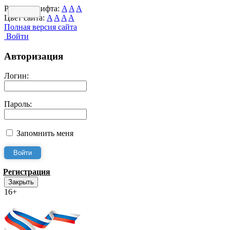
Размер шрифта:
A
A
A
Цвет сайта:
A
A
A
A
Полная версия сайта
Войти
Авторизация
Логин:
Пароль:
Запомнить меня
Регистрация
Закрыть
16+
Интернет-Приёмная