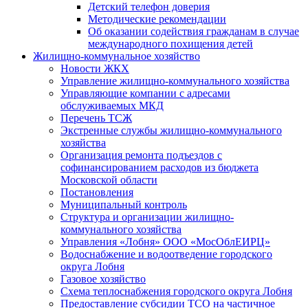
Детский телефон доверия
Методические рекомендации
Об оказании содействия гражданам в случае
международного похищения детей
Жилищно-коммунальное хозяйство
Новости ЖКХ
Управление жилищно-коммунального хозяйства
Управляющие компании с адресами
обслуживаемых МКД
Перечень ТСЖ
Экстренные службы жилищно-коммунального
хозяйства
Организация ремонта подъездов с
софинансированием расходов из бюджета
Московской области
Постановления
Муниципальный контроль
Структура и организации жилищно-
коммунального хозяйства
Управления «Лобня» ООО «МосОблЕИРЦ»
Водоснабжение и водоотведение городского
округа Лобня
Газовое хозяйство
Схема теплоснабжения городского округа Лобня
Предоставление субсидии ТСО на частичное