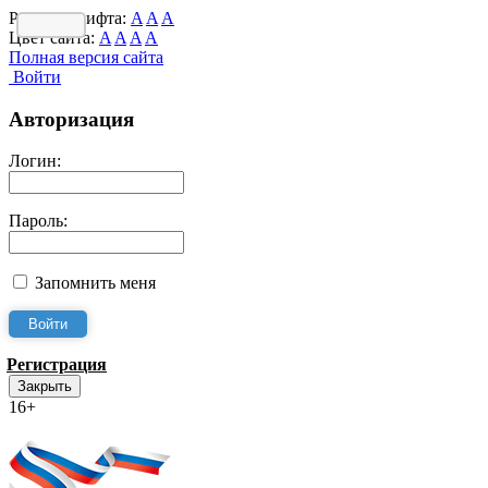
Размер шрифта:
A
A
A
Цвет сайта:
A
A
A
A
Полная версия сайта
Войти
Авторизация
Логин:
Пароль:
Запомнить меня
Регистрация
Закрыть
16+
Интернет-Приёмная