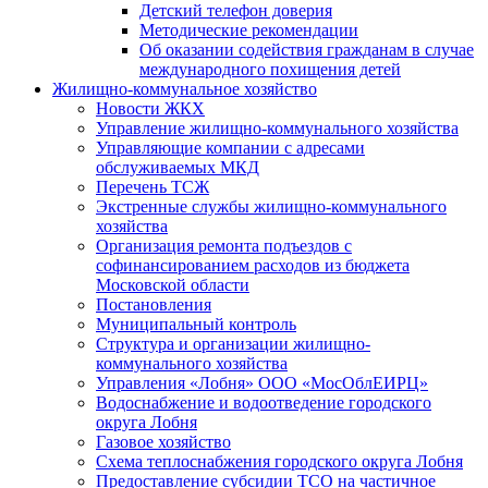
Детский телефон доверия
Методические рекомендации
Об оказании содействия гражданам в случае
международного похищения детей
Жилищно-коммунальное хозяйство
Новости ЖКХ
Управление жилищно-коммунального хозяйства
Управляющие компании с адресами
обслуживаемых МКД
Перечень ТСЖ
Экстренные службы жилищно-коммунального
хозяйства
Организация ремонта подъездов с
софинансированием расходов из бюджета
Московской области
Постановления
Муниципальный контроль
Структура и организации жилищно-
коммунального хозяйства
Управления «Лобня» ООО «МосОблЕИРЦ»
Водоснабжение и водоотведение городского
округа Лобня
Газовое хозяйство
Схема теплоснабжения городского округа Лобня
Предоставление субсидии ТСО на частичное