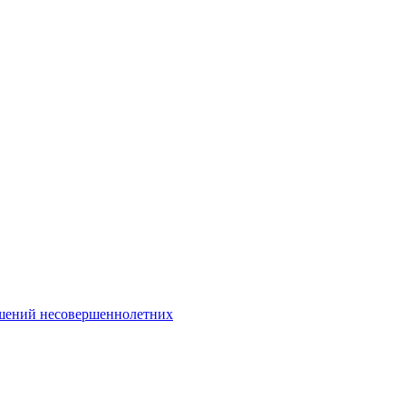
Интернет-Приёмная
шений несовершеннолетних