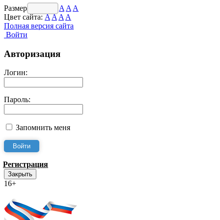
Размер шрифта:
A
A
A
Цвет сайта:
A
A
A
A
Полная версия сайта
Войти
Авторизация
Логин:
Пароль:
Запомнить меня
Регистрация
Закрыть
16+
Интернет-Приёмная