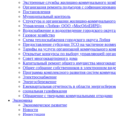
Экстренные службы жилищно-коммунального хозяй
Организация ремонта подъездов с софинансировани
Постановления
Муниципальный контроль
Структура и организации жилищно-коммунального 
Управления «Лобня» ООО «МосОблЕИРЦ»
Водоснабжение и водоотведение городского округа
Газовое хозяйство
Схема теплоснабжения городского округа Лобня
Предоставление субсидии ТСО на частичное возмещ
Тарифы на услуги организаций коммунального ком
Открытые конкурсы по выбору управляющей орган
Совет многоквартирного дома
Капитальный ремонт общего имущества многоквар
Общее собрание собственников в электронном виде
Программа комплексного развития систем коммуна
Электроснабжение
Энергосбережение
Ежеквартальная отчетность в области энергосбере
социальная газификация
Обращение с твердыми коммунальными отходами
Экономика
Экономическое развитие
Новости
Инвестиции