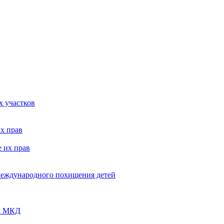
х участков
х прав
 их прав
 международного похищения детей
ых МКД