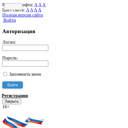
Размер шрифта:
A
A
A
Цвет сайта:
A
A
A
A
Полная версия сайта
Войти
Авторизация
Логин:
Пароль:
Запомнить меня
Регистрация
Закрыть
16+
Интернет-Приёмная