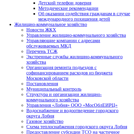
Детский телефон доверия
Методические рекомендации
Об оказании содействия гражданам в случае
международного похищения детей
Жилищно-коммунальное хозяйство
Новости ЖКХ
Управление жилищно-коммунального хозяйства
Управляющие компании с адресами
обслуживаемых МКД
Перечень ТСЖ
Экстренные службы жилищно-коммунального
хозяйства
Организация ремонта подъездов с
софинансированием расходов из бюджета
Московской области
Постановления
Муниципальный контроль
Структура и организации жилищно-
коммунального хозяйства
Управления «Лобня» ООО «МосОблЕИРЦ»
Водоснабжение и водоотведение городского
округа Лобня
Газовое хозяйство
Схема теплоснабжения городского округа Лобня
Предоставление субсидии ТСО на частичное