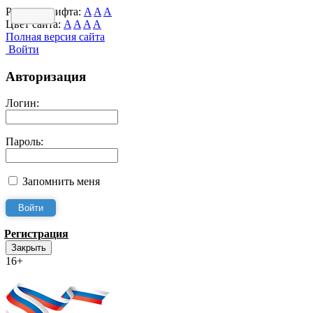
Размер шрифта:
A
A
A
Цвет сайта:
A
A
A
A
Полная версия сайта
Войти
Авторизация
Логин:
Пароль:
Запомнить меня
Регистрация
Закрыть
16+
Интернет-Приёмная