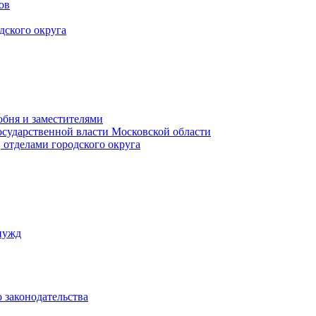
ов
дского округа
обня и заместителями
осударственной власти Московской области
 отделами городского округа
нужд
 законодательства