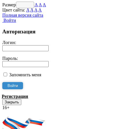
Размер шрифта:
A
A
A
Цвет сайта:
A
A
A
A
Полная версия сайта
Войти
Авторизация
Логин:
Пароль:
Запомнить меня
Регистрация
Закрыть
16+
Интернет-Приёмная