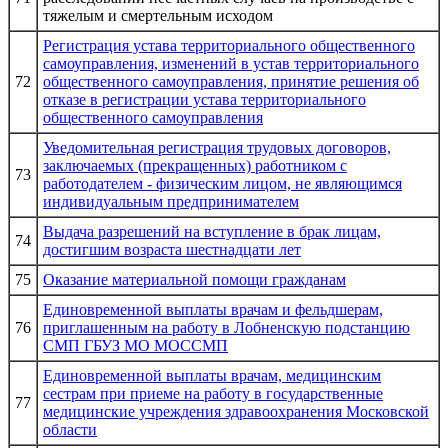
тяжелым и смертельным исходом
Регистрация устава территориального общественного
самоуправления, изменений в устав территориального
72
общественного самоуправления, принятие решения об
отказе в регистрации устава территориального
общественного самоуправления
Уведомительная регистрация трудовых договоров,
заключаемых (прекращенных) работником с
73
работодателем - физическим лицом, не являющимся
индивидуальным предпринимателем
Выдача разрешений на вступление в брак лицам,
74
достигшим возраста шестнадцати лет
75
Оказание материальной помощи гражданам
Единовременной выплаты врачам и фельдшерам,
76
приглашенным на работу в Лобненскую подстанцию
СМП ГБУЗ МО МОССМП
Единовременной выплаты врачам, медицинским
сестрам при приеме на работу в государственные
77
медицинские учреждения здравоохранения Московской
области