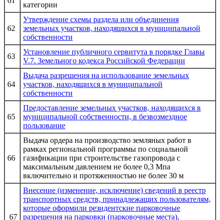
61
категории
Утверждение схемы раздела или объединения
62
земельных участков, находящихся в муниципальной
собственности
Установление публичного сервитута в порядке Главы
63
V.7. Земельного кодекса Российской Федерации
Выдача разрешения на использование земельных
64
участков, находящихся в муниципальной
собственности
Предоставление земельных участков, находящихся в
65
муниципальной собственности, в безвозмездное
пользование
Выдача ордера на производство земляных работ в
рамках региональной программы по социальной
66
газификации при строительстве газопровода с
максимальным давлением не более 0,3 Мпа
включительно и протяженностью не более 30 м
Внесение (изменение, исключение) сведений в реестр
транспортных средств, принадлежащих пользователям,
которые оформили резидентские парковочные
67
разрешения на парковки (парковочные места),