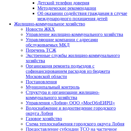
Детский телефон доверия
Методические рекомендации
Об оказании содействия гражданам в случае
международного похищения детей
Жилищно-коммунальное хозяйство
Новости ЖКХ
Управление жилищно-коммунального хозяйства
Управляющие компании с адресами
обслуживаемых МКД
Перечень ТСЖ
Экстренные службы жилищно-коммунального
хозяйства
Организация ремонта подъездов с
софинансированием расходов из бюджета
Московской области
Постановления
Муниципальный контроль
Структура и организации жилищно-
коммунального хозяйства
Управления «Лобня» ООО «МосОблЕИРЦ»
Водоснабжение и водоотведение городского
округа Лобня
Газовое хозяйство
Схема теплоснабжения городского округа Лобня
Предоставление субсидии ТСО на частичное