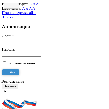
Размер шрифта:
A
A
A
Цвет сайта:
A
A
A
A
Полная версия сайта
Войти
Авторизация
Логин:
Пароль:
Запомнить меня
Регистрация
Закрыть
16+
Интернет-Приёмная