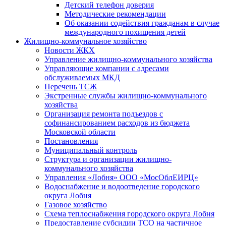
Детский телефон доверия
Методические рекомендации
Об оказании содействия гражданам в случае
международного похищения детей
Жилищно-коммунальное хозяйство
Новости ЖКХ
Управление жилищно-коммунального хозяйства
Управляющие компании с адресами
обслуживаемых МКД
Перечень ТСЖ
Экстренные службы жилищно-коммунального
хозяйства
Организация ремонта подъездов с
софинансированием расходов из бюджета
Московской области
Постановления
Муниципальный контроль
Структура и организации жилищно-
коммунального хозяйства
Управления «Лобня» ООО «МосОблЕИРЦ»
Водоснабжение и водоотведение городского
округа Лобня
Газовое хозяйство
Схема теплоснабжения городского округа Лобня
Предоставление субсидии ТСО на частичное