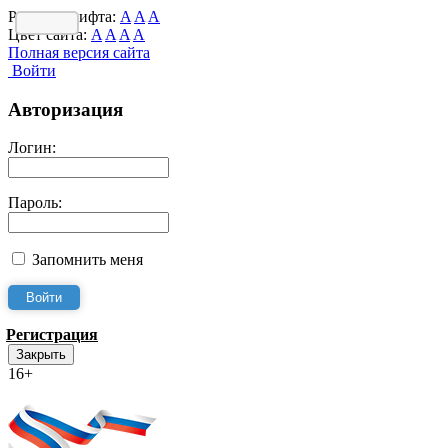
Размер шрифта:
A
A
A
Цвет сайта:
A
A
A
A
Полная версия сайта
Войти
Авторизация
Логин:
Пароль:
Запомнить меня
Регистрация
Закрыть
16+
Интернет-Приёмная