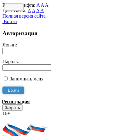
Размер шрифта:
A
A
A
Цвет сайта:
A
A
A
A
Полная версия сайта
Войти
Авторизация
Логин:
Пароль:
Запомнить меня
Регистрация
Закрыть
16+
Интернет-Приёмная