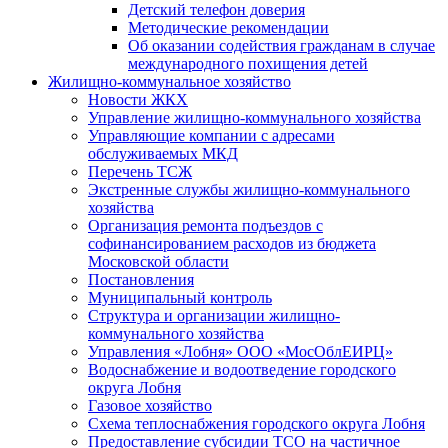
Детский телефон доверия
Методические рекомендации
Об оказании содействия гражданам в случае
международного похищения детей
Жилищно-коммунальное хозяйство
Новости ЖКХ
Управление жилищно-коммунального хозяйства
Управляющие компании с адресами
обслуживаемых МКД
Перечень ТСЖ
Экстренные службы жилищно-коммунального
хозяйства
Организация ремонта подъездов с
софинансированием расходов из бюджета
Московской области
Постановления
Муниципальный контроль
Структура и организации жилищно-
коммунального хозяйства
Управления «Лобня» ООО «МосОблЕИРЦ»
Водоснабжение и водоотведение городского
округа Лобня
Газовое хозяйство
Схема теплоснабжения городского округа Лобня
Предоставление субсидии ТСО на частичное