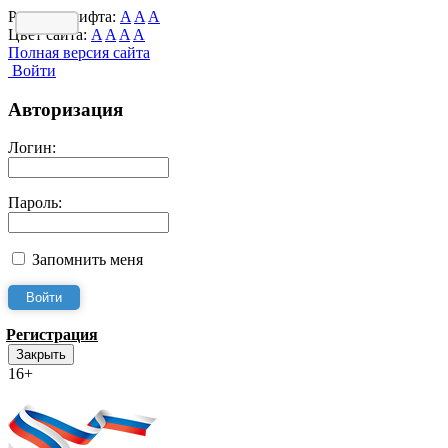
Размер шрифта:
A
A
A
Цвет сайта:
A
A
A
A
Полная версия сайта
Войти
Авторизация
Логин:
Пароль:
Запомнить меня
Регистрация
Закрыть
16+
Интернет-Приёмная