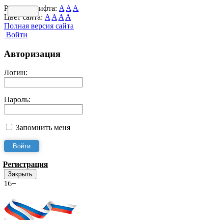
Размер шрифта:
A
A
A
Цвет сайта:
A
A
A
A
Полная версия сайта
Войти
Авторизация
Логин:
Пароль:
Запомнить меня
Регистрация
Закрыть
16+
Интернет-Приёмная