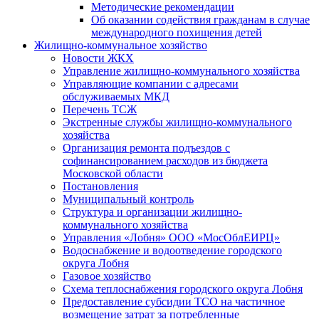
Методические рекомендации
Об оказании содействия гражданам в случае
международного похищения детей
Жилищно-коммунальное хозяйство
Новости ЖКХ
Управление жилищно-коммунального хозяйства
Управляющие компании с адресами
обслуживаемых МКД
Перечень ТСЖ
Экстренные службы жилищно-коммунального
хозяйства
Организация ремонта подъездов с
софинансированием расходов из бюджета
Московской области
Постановления
Муниципальный контроль
Структура и организации жилищно-
коммунального хозяйства
Управления «Лобня» ООО «МосОблЕИРЦ»
Водоснабжение и водоотведение городского
округа Лобня
Газовое хозяйство
Схема теплоснабжения городского округа Лобня
Предоставление субсидии ТСО на частичное
возмещение затрат за потребленные