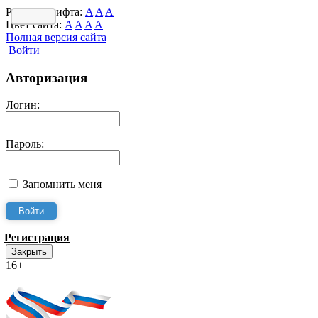
Размер шрифта:
A
A
A
Цвет сайта:
A
A
A
A
Полная версия сайта
Войти
Авторизация
Логин:
Пароль:
Запомнить меня
Регистрация
Закрыть
16+
Интернет-Приёмная