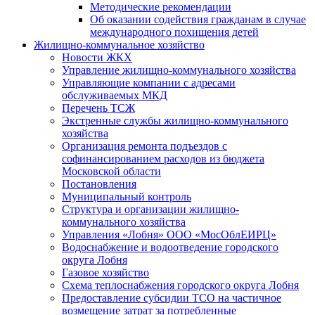
Методические рекомендации
Об оказании содействия гражданам в случае
международного похищения детей
Жилищно-коммунальное хозяйство
Новости ЖКХ
Управление жилищно-коммунального хозяйства
Управляющие компании с адресами
обслуживаемых МКД
Перечень ТСЖ
Экстренные службы жилищно-коммунального
хозяйства
Организация ремонта подъездов с
софинансированием расходов из бюджета
Московской области
Постановления
Муниципальный контроль
Структура и организации жилищно-
коммунального хозяйства
Управления «Лобня» ООО «МосОблЕИРЦ»
Водоснабжение и водоотведение городского
округа Лобня
Газовое хозяйство
Схема теплоснабжения городского округа Лобня
Предоставление субсидии ТСО на частичное
возмещение затрат за потребленные