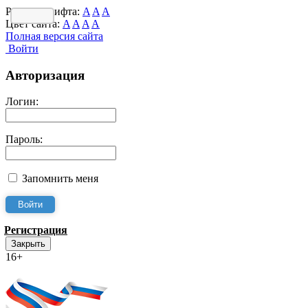
Размер шрифта:
A
A
A
Цвет сайта:
A
A
A
A
Полная версия сайта
Войти
Авторизация
Логин:
Пароль:
Запомнить меня
Регистрация
Закрыть
16+
Интернет-Приёмная