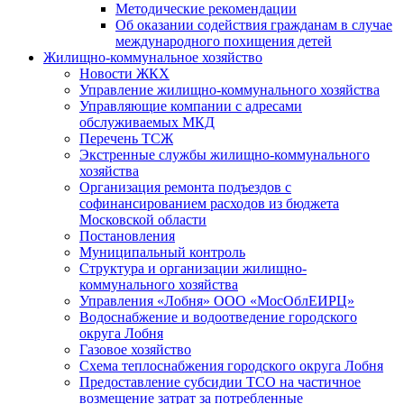
Методические рекомендации
Об оказании содействия гражданам в случае
международного похищения детей
Жилищно-коммунальное хозяйство
Новости ЖКХ
Управление жилищно-коммунального хозяйства
Управляющие компании с адресами
обслуживаемых МКД
Перечень ТСЖ
Экстренные службы жилищно-коммунального
хозяйства
Организация ремонта подъездов с
софинансированием расходов из бюджета
Московской области
Постановления
Муниципальный контроль
Структура и организации жилищно-
коммунального хозяйства
Управления «Лобня» ООО «МосОблЕИРЦ»
Водоснабжение и водоотведение городского
округа Лобня
Газовое хозяйство
Схема теплоснабжения городского округа Лобня
Предоставление субсидии ТСО на частичное
возмещение затрат за потребленные