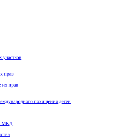
х участков
х прав
 их прав
 международного похищения детей
ых МКД
ства