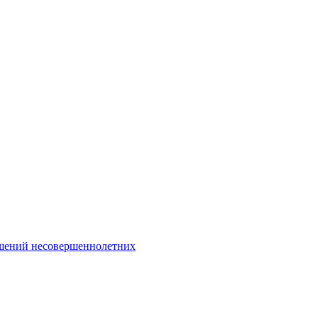
Интернет-Приёмная
шений несовершеннолетних