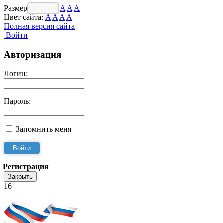
Размер шрифта:
A
A
A
Цвет сайта:
A
A
A
A
Полная версия сайта
Войти
Авторизация
Логин:
Пароль:
Запомнить меня
Регистрация
Закрыть
16+
Интернет-Приёмная