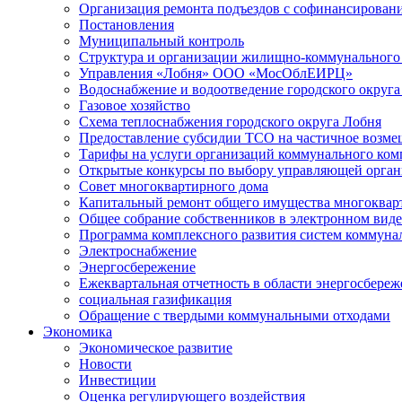
Организация ремонта подъездов с софинансировани
Постановления
Муниципальный контроль
Структура и организации жилищно-коммунального 
Управления «Лобня» ООО «МосОблЕИРЦ»
Водоснабжение и водоотведение городского округа
Газовое хозяйство
Схема теплоснабжения городского округа Лобня
Предоставление субсидии ТСО на частичное возмещ
Тарифы на услуги организаций коммунального ком
Открытые конкурсы по выбору управляющей орган
Совет многоквартирного дома
Капитальный ремонт общего имущества многоквар
Общее собрание собственников в электронном виде
Программа комплексного развития систем коммуна
Электроснабжение
Энергосбережение
Ежеквартальная отчетность в области энергосбере
социальная газификация
Обращение с твердыми коммунальными отходами
Экономика
Экономическое развитие
Новости
Инвестиции
Оценка регулирующего воздействия