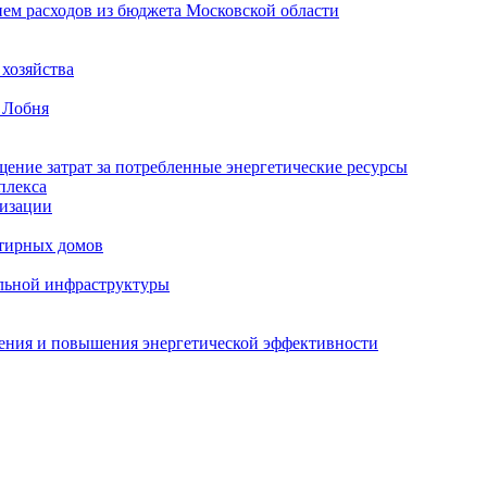
ем расходов из бюджета Московской области
хозяйства
 Лобня
ение затрат за потребленные энергетические ресурсы
плекса
изации
тирных домов
льной инфраструктуры
жения и повышения энергетической эффективности