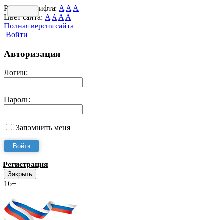
Размер шрифта:
A
A
A
Цвет сайта:
A
A
A
A
Полная версия сайта
Войти
Авторизация
Логин:
Пароль:
Запомнить меня
Регистрация
Закрыть
16+
Интернет-Приёмная