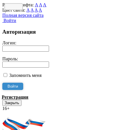
Размер шрифта:
A
A
A
Цвет сайта:
A
A
A
A
Полная версия сайта
Войти
Авторизация
Логин:
Пароль:
Запомнить меня
Регистрация
Закрыть
16+
Интернет-Приёмная