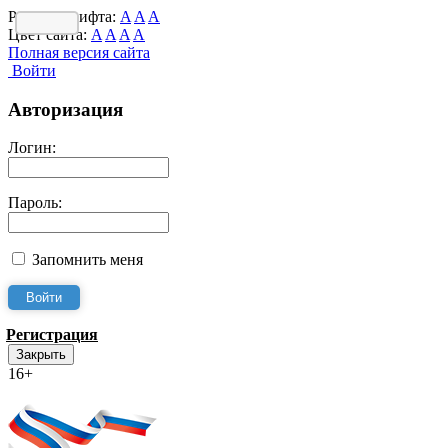
Размер шрифта:
A
A
A
Цвет сайта:
A
A
A
A
Полная версия сайта
Войти
Авторизация
Логин:
Пароль:
Запомнить меня
Регистрация
Закрыть
16+
Интернет-Приёмная