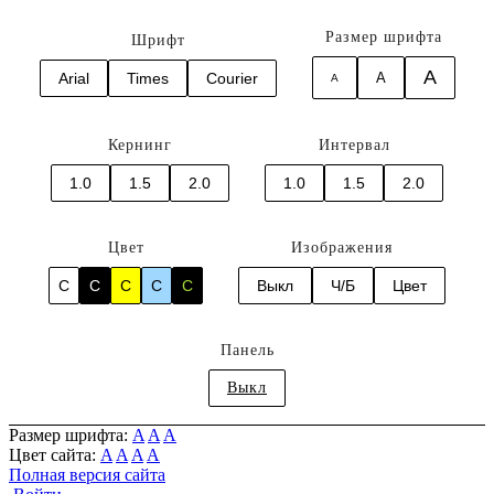
Размер шрифта
Шрифт
A
Arial
Times
Courier
A
A
Кернинг
Интервал
1.0
1.5
2.0
1.0
1.5
2.0
Цвет
Изображения
C
C
C
C
C
Выкл
Ч/Б
Цвет
Панель
Выкл
Размер шрифта:
A
A
A
Цвет сайта:
A
A
A
A
Полная версия сайта