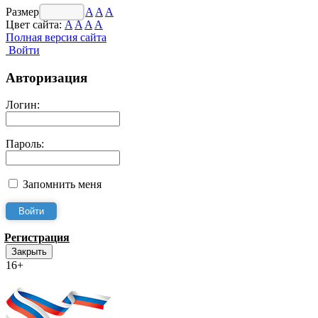
Размер шрифта:
A
A
A
Цвет сайта:
A
A
A
A
Полная версия сайта
Войти
Авторизация
Логин:
Пароль:
Запомнить меня
Регистрация
Закрыть
16+
Интернет-Приёмная