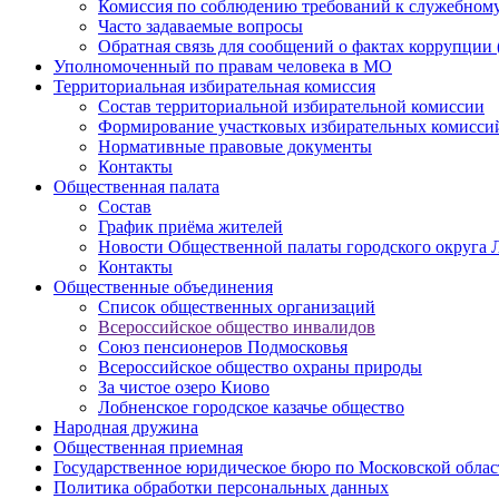
Комиссия по соблюдению требований к служебному
Часто задаваемые вопросы
Обратная связь для сообщений о фактах коррупции 
Уполномоченный по правам человека в МО
Территориальная избирательная комиссия
Состав территориальной избирательной комиссии
Формирование участковых избирательных комисси
Нормативные правовые документы
Контакты
Общественная палата
Состав
График приёма жителей
Новости Общественной палаты городского округа 
Контакты
Общественные объединения
Cписок общественных организаций
Всероссийское общество инвалидов
Союз пенсионеров Подмосковья
Всероссийское общество охраны природы
За чистое озеро Киово
Лобненское городское казачье общество
Народная дружина
Общественная приемная
Государственное юридическое бюро по Московской облас
Политика обработки персональных данных