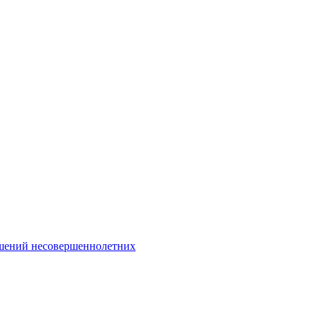
Интернет-Приёмная
шений несовершеннолетних