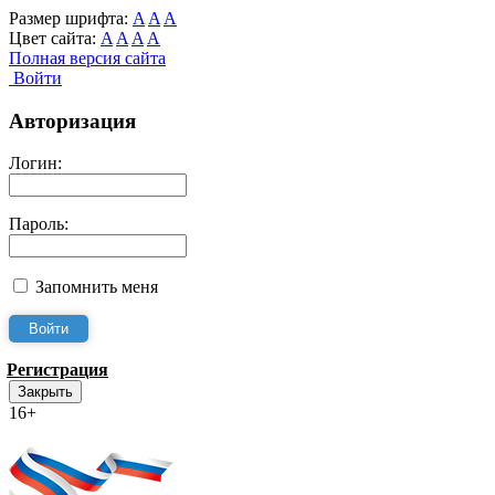
Размер шрифта:
A
A
A
Цвет сайта:
A
A
A
A
Полная версия сайта
Войти
Авторизация
Логин:
Пароль:
Запомнить меня
Регистрация
Закрыть
16+
Интернет-Приёмная