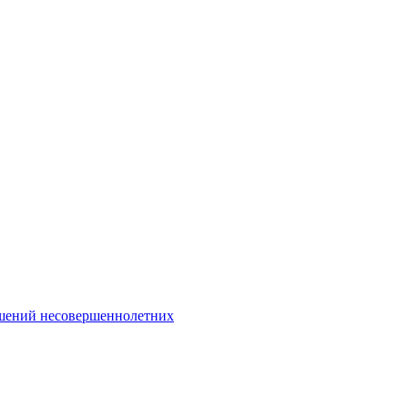
Интернет-Приёмная
шений несовершеннолетних