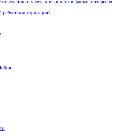
 поведению и урегулированию конфликта интересов
(требуется авторизация)
й
Лобня
ти