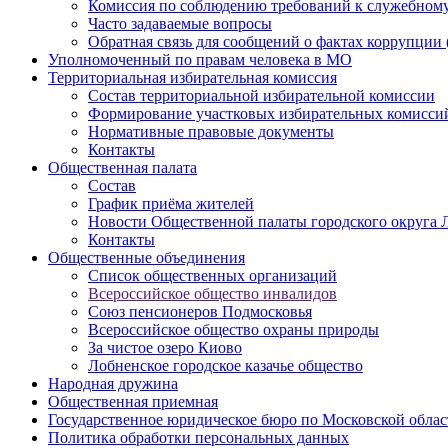
Комиссия по соблюдению требований к служебному
Часто задаваемые вопросы
Обратная связь для сообщений о фактах коррупции 
Уполномоченный по правам человека в МО
Территориальная избирательная комиссия
Состав территориальной избирательной комиссии
Формирование участковых избирательных комисси
Нормативные правовые документы
Контакты
Общественная палата
Состав
График приёма жителей
Новости Общественной палаты городского округа 
Контакты
Общественные объединения
Cписок общественных организаций
Всероссийское общество инвалидов
Союз пенсионеров Подмосковья
Всероссийское общество охраны природы
За чистое озеро Киово
Лобненское городское казачье общество
Народная дружина
Общественная приемная
Государственное юридическое бюро по Московской облас
Политика обработки персональных данных