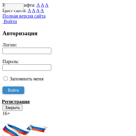
Размер шрифта:
A
A
A
Цвет сайта:
A
A
A
A
Полная версия сайта
Войти
Авторизация
Логин:
Пароль:
Запомнить меня
Регистрация
Закрыть
16+
Интернет-Приёмная