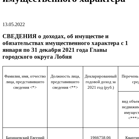
13.05.2022
СВЕДЕНИЯ о доходах, об имуществе и
обязательствах имущественного характера с 1
января по 31 декабря 2021 года Главы
городского округа Лобня
Фамилия, имя, отчество
Должность лица,
Декларированный
Перечень
лица, представившего
представившего
годовой доход за
сре
сведения <*>
сведения <**>
2021 год (руб.)
вид объе
недвижим
имущест
<***>
Баришевский Евгений
1966758,06
Кварти