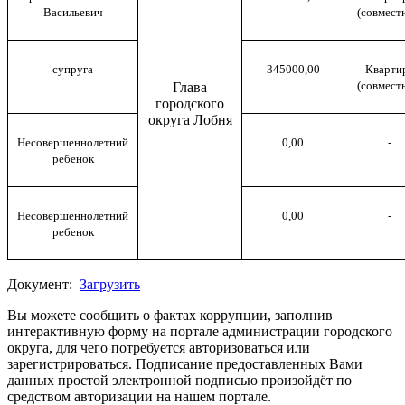
Васильевич
(совмест
супруга
345000,00
Кварти
(совмест
Глава
городского
округа Лобня
Несовершеннолетний
0,00
-
ребенок
Несовершеннолетний
0,00
-
ребенок
Документ:
Загрузить
Вы можете сообщить о фактах коррупции, заполнив
интерактивную форму на портале администрации городского
округа, для чего потребуется авторизоваться или
зарегистрироваться. Подписание предоставленных Вами
данных простой электронной подписью произойдёт по
средством авторизации на нашем портале.