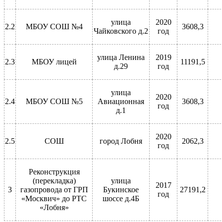
улица
2020
2.2
МБОУ СОШ №4
3608,3
Чайковского д.2
год
улица Ленина
2019
2.3
МБОУ лицей
11191,5
д.29
год
улица
2020
2.4
МБОУ СОШ №5
Авиационная
3608,3
год
д.1
2020
2.5
СОШ
город Лобня
2062,3
год
Реконструкция
(перекладка)
улица
2017
3
газопровода от ГРП
Букинское
27191,2
год
«Москвич» до РТС
шоссе д.4Б
«Лобня»