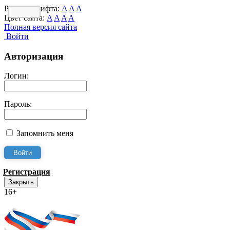
Размер шрифта:
A
A
A
Цвет сайта:
A
A
A
A
Полная версия сайта
Войти
Авторизация
Логин:
Пароль:
Запомнить меня
Регистрация
Закрыть
16+
Интернет-Приёмная