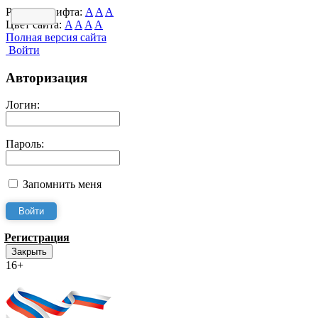
Размер шрифта:
A
A
A
Цвет сайта:
A
A
A
A
Полная версия сайта
Войти
Авторизация
Логин:
Пароль:
Запомнить меня
Регистрация
Закрыть
16+
Интернет-Приёмная