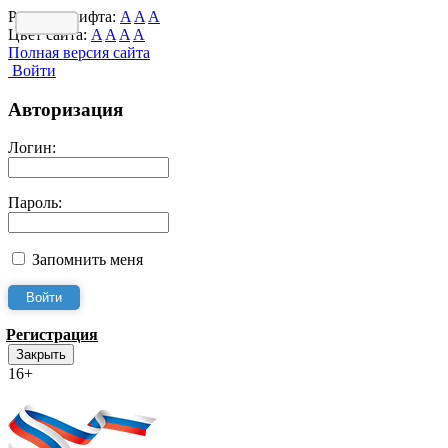
Размер шрифта:
A
A
A
Цвет сайта:
A
A
A
A
Полная версия сайта
Войти
Авторизация
Логин:
Пароль:
Запомнить меня
Регистрация
Закрыть
16+
Интернет-Приёмная